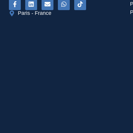
P
P
Paris - France