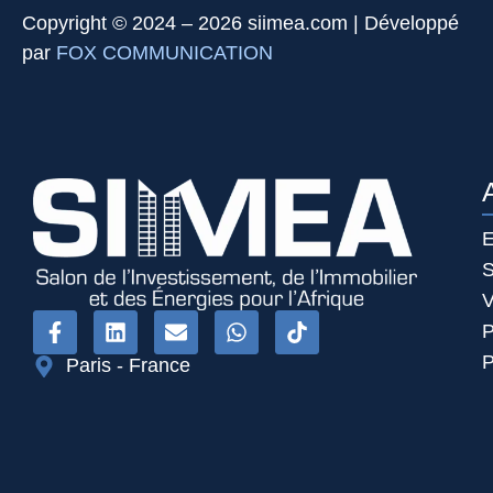
Copyright © 2024 – 2026 siimea.com | Développé
par
FOX COMMUNICATION
E
S
V
P
P
Paris - France