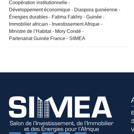
Coopération institutionnelle
-
Développement économique
-
Diaspora guinéenne
-
Énergies durables
-
Fatima Fakhry
-
Guinée
-
Immobilier africain
-
Investissement Afrique
-
Ministre de l’Habitat
-
Mory Condé
-
Partenariat Guinée France
-
SIIMEA
E
S
V