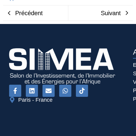
Précédent
Suivant
E
S
V
P
P
Paris - France