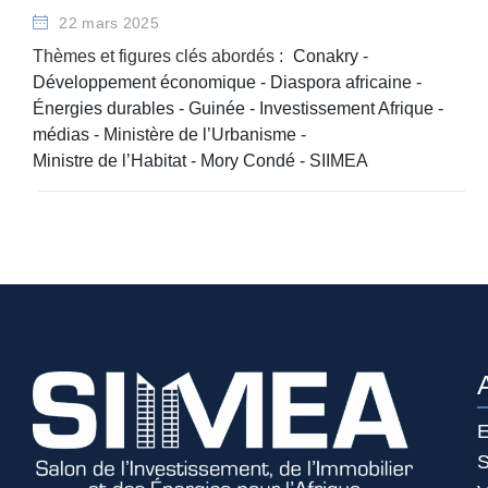
22 mars 2025
Thèmes et figures clés abordés :
Conakry
-
Développement économique
-
Diaspora africaine
-
Énergies durables
-
Guinée
-
Investissement Afrique
-
médias
-
Ministère de l’Urbanisme
-
Ministre de l’Habitat
-
Mory Condé
-
SIIMEA
E
S