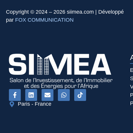
Copyright © 2024 – 2026 siimea.com | Développé
par
FOX COMMUNICATION
E
S
V
P
P
Paris - France