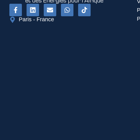
V
P
P
Paris - France