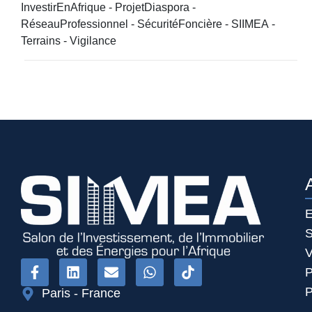
InvestirEnAfrique
-
ProjetDiaspora
-
RéseauProfessionnel
-
SécuritéFoncière
-
SIIMEA
-
Terrains
-
Vigilance
E
S
V
P
P
Paris - France