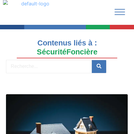
Contenus liés à :
SécuritéFoncière