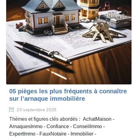
05 pièges les plus fréquents à connaître
sur l’arnaque immobilière
23 septembre 2025
Thèmes et figures clés abordés :
AchatMaison
-
ArnaquesImmo
-
Confiance
-
ConseilImmo
-
ExpertImmo
-
FauxNotaire
-
Immobilier
-