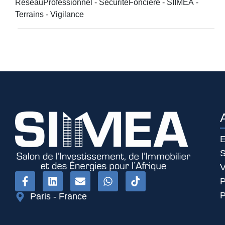
RéseauProfessionnel
-
SécuritéFoncière
-
SIIMEA
-
Terrains
-
Vigilance
E
S
V
P
P
Paris - France