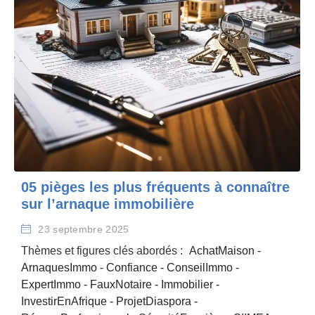
05 pièges les plus fréquents à connaître
sur l’arnaque immobilière
23 septembre 2025
Thèmes et figures clés abordés :
AchatMaison
-
ArnaquesImmo
-
Confiance
-
ConseilImmo
-
ExpertImmo
-
FauxNotaire
-
Immobilier
-
InvestirEnAfrique
-
ProjetDiaspora
-