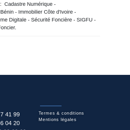
 :
Cadastre Numérique
-
 Bénin
-
Immobilier Côte d'Ivoire
-
me Digitale
-
Sécurité Foncière
-
SIGFU
-
oncier.
Termes & conditions
27 41 99
Mentions légales
26 04 20