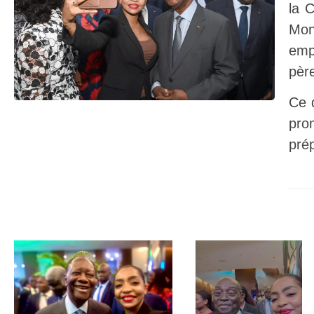
la 
Mon
emp
père
Ce 
pro
prép