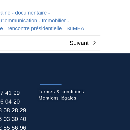
caine
-
documentaire
-
 Communication
-
Immobilier
-
re
-
rencontre présidentielle
-
SIIMEA
Suivant
Termes & conditions
27 41 99
Mentions légales
26 04 20
8 08 28 29
6 03 30 40
 55 56 96​