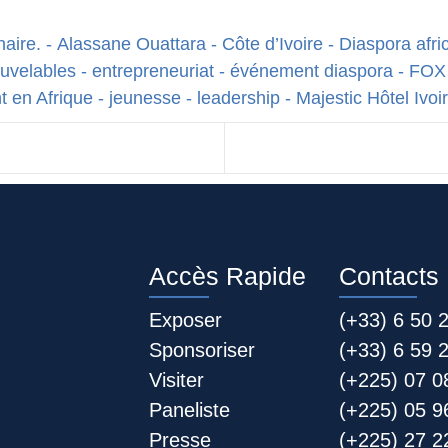
naire.
-
Alassane Ouattara
-
Côte d’Ivoire
-
Diaspora afri
uvelables
-
entrepreneuriat
-
événement diaspora
-
FOX
t en Afrique
-
jeunesse
-
leadership
-
Majestic Hôtel Ivoi
Accès Rapide
Contacts
Exposer
(+33) 6 50 
Sponsoriser
(+33) 6 59 
Visiter
(+225) 07 0
Paneliste
(+225) 05 9
Presse
(+225) 27 22