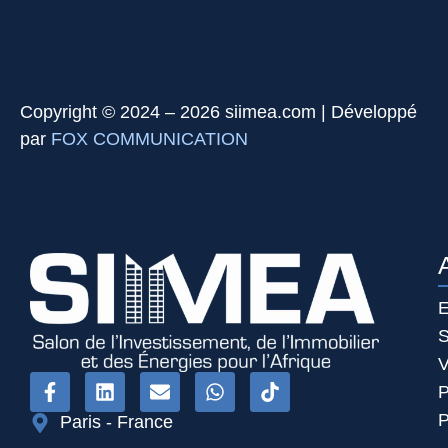
Copyright © 2024 – 2026 siimea.com | Développé
par
FOX COMMUNICATION
E
S
V
P
P
Paris - France