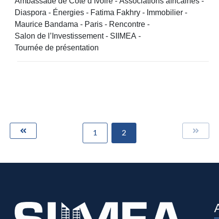
Ambassade de Côte d’Ivoire
-
Associations africaines
-
Diaspora
-
Énergies
-
Fatima Fakhry
-
Immobilier
-
Maurice Bandama
-
Paris
-
Rencontre
-
Salon de l’Investissement
-
SIIMEA
-
Tournée de présentation
1
2