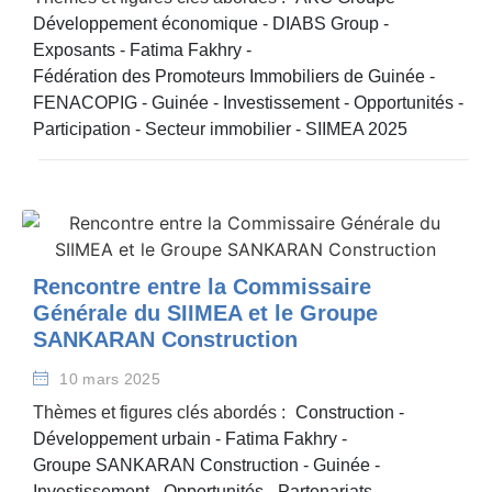
Développement économique
-
DIABS Group
-
Exposants
-
Fatima Fakhry
-
Fédération des Promoteurs Immobiliers de Guinée
-
FENACOPIG
-
Guinée
-
Investissement
-
Opportunités
-
Participation
-
Secteur immobilier
-
SIIMEA 2025
Rencontre entre la Commissaire
Générale du SIIMEA et le Groupe
SANKARAN Construction
10 mars 2025
Thèmes et figures clés abordés :
Construction
-
Développement urbain
-
Fatima Fakhry
-
Groupe SANKARAN Construction
-
Guinée
-
Investissement
-
Opportunités
-
Partenariats
-