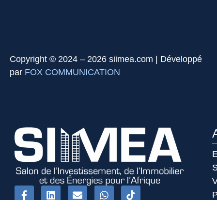
Copyright © 2024 – 2026 siimea.com | Développé
par
FOX COMMUNICATION
E
S
V
P
P
Paris - France