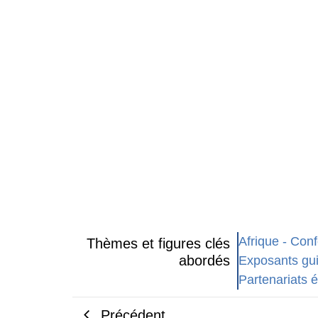
Afrique
-
Conf
Thèmes et figures clés
abordés
Exposants gu
Partenariats
Précédent