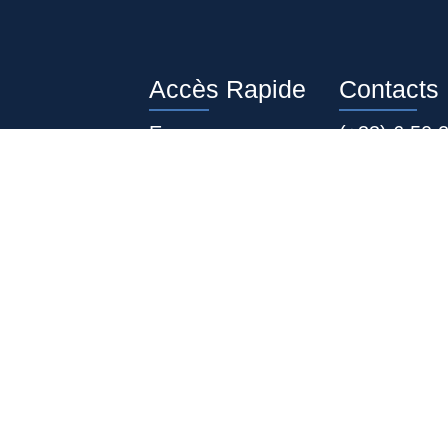
Accès Rapide
Contacts
Exposer
(+33) 6 50 
Sponsoriser
(+33) 6 59 
Visiter
(+225) 07 0
Paneliste
(+225) 05 9
Presse
(+225) 27 22
© 2024 – 2026 siimea.com | Développé par
FOX COMMU