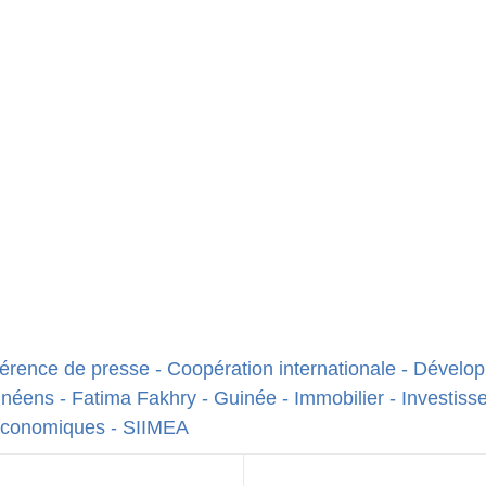
érence de presse
-
Coopération internationale
-
Dévelop
inéens
-
Fatima Fakhry
-
Guinée
-
Immobilier
-
Investiss
 économiques
-
SIIMEA