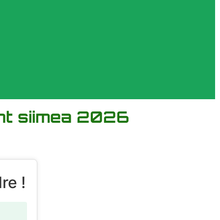
ent siimea 2026
re !