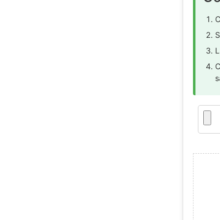
C
S
L
C
s